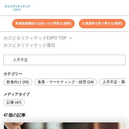
ス
キ
ッ
来場登録開始のお知らせを受取る(無料)
出展資料を取り寄せる(無料)
プ
し
ホスピタリティテックEXPO TOP
て
ホスピタリティテック通信
進
む
カテゴリー
飲食向け (30)
集客・マーケティング・経営 (24)
人手不足・業務効
メディアタイプ
記事 (47)
47
個の記事