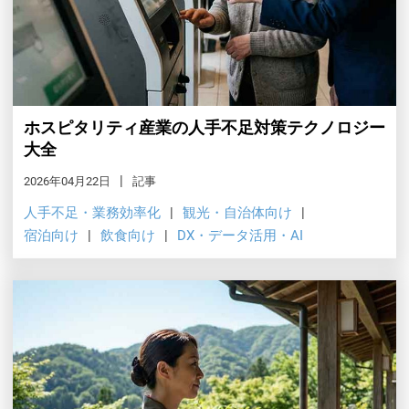
ホスピタリティ産業の人手不足対策テクノロジー
大全
2026年04月22日
記事
人手不足・業務効率化
観光・自治体向け
宿泊向け
飲食向け
DX・データ活用・AI