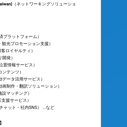
iwan)
（ネットワーキングソリューショ
済プラットフォーム）
用・観光プロモーション支援）
顧客ロイヤルティ）
リ開発）
位置情報サービス）
コンテンツ）
動データ活用サービス）
動画制作・翻訳ソリューション）
施設マッチング）
客支援サービス）
ャット・社内SNS） ...など
】