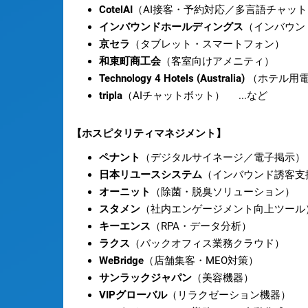
CotelAI
（AI接客・予約対応／多言語チャット
インバウンドホールディングス
（インバウン
京セラ
（タブレット・スマートフォン）
和束町商工会
（客室向けアメニティ）
Technology 4 Hotels (Australia)
（ホテル用電
tripla
（AIチャットボット） ...など
【ホスピタリティマネジメント】
ペナント
（デジタルサイネージ／電子掲示）
日本リユースシステム
（インバウンド誘客支
オーニット
（除菌・脱臭ソリューション）
スタメン
（社内エンゲージメント向上ツール
キーエンス
（RPA・データ分析）
ラクス
（バックオフィス業務クラウド）
WeBridge
（店舗集客・MEO対策）
サンラックジャパン
（美容機器）
VIPグローバル
（リラクゼーション機器）