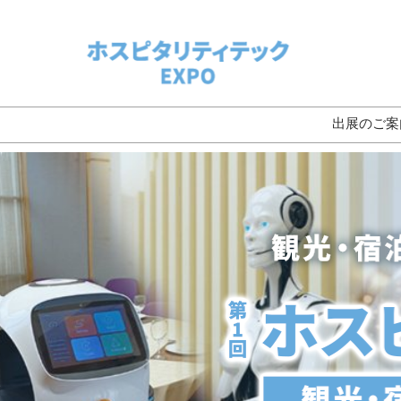
ス
キ
ッ
プ
し
て
出展のご案
進
む