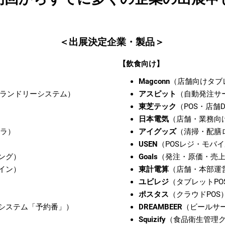
＜出展決定企業・製品＞
【飲食向け】
Magconn
（店舗向けタブ
ランドリーシステム）
アスピット
（自動発注サ
東芝テック
（POS・店舗
日本電気
（店舗・業務向
フラ）
アイグッズ
（清掃・配膳
USEN
（POSレジ・モバ
ング）
Goals
（発注・原価・売
イン）
東計電算
（店舗・本部運
ユビレジ
（タブレットPO
ポスタス
（クラウドPOS
システム「予約番」）
DREAMBEER
（ビールサ
Squizify
（食品衛生管理