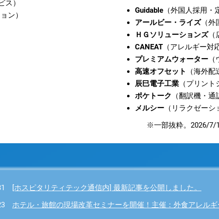
ビス）
Guidable
（外国人採用・
ション）
アールビー・ライズ
（外
）
ＨＧソリューションズ
（
CANEAT
（アレルギー対応
プレミアムウォーター
（
高速オフセット
（海外配
辰巳電子工業
（プリント
ポケトーク
（翻訳機・通
メルシー
（リラクゼーショ
※一部抜粋。2026/
/31
[ホスピタリティテック通信内] 最新記事を公開しました。
/23
ホテル・旅館の現場改革セミナーを開催！主催：外食アレルギ