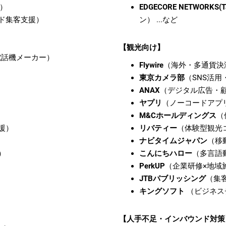
）
EDGECORE NETWORKS(Ta
ド集客支援）
ン） ...など
【観光向け】
話機メーカー）
Flywire
（海外・多通貨決
東京カメラ部
（SNS活
ANAX
（デジタル広告・
ヤプリ
（ノーコードアプ
M&Cホールディングス
（
援）
リバティー
（体験型観光
ナビタイムジャパン
（移
）
こんにちハロー
（多言語
PerkUP
（企業研修×地域
JTBパブリッシング
（集
キングソフト
（ビジネスチ
【人手不足・インバウンド対策