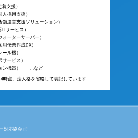
定着支援）
国人採用支援）
店舗運営支援ソリューション）
ITサービス）
ウォーターサーバー）
送用伝票作成DX）
シール機）
訳サービス）
ン機器） ...など
7/14時点。法人格を省略して表記しています
ー対応協会