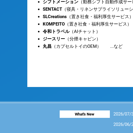
シフトメーション
（勤務シフト自動作成サー
SENTACT
（寝具・リネンサプライソリュー
SLCreations
（置き社食・福利厚生サービス
KOMPEITO
（置き社食・福利厚生サービス）
令和トラベル
（AIチャット）
ジースリー
（分煙キャビン）
丸昌
（カプセルトイのOEM） ...など
2026/07
What's New
2026/06