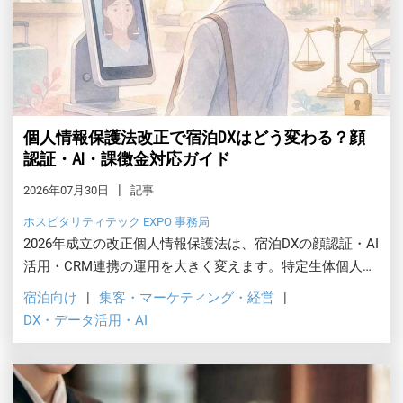
個人情報保護法改正で宿泊DXはどう変わる？顔
認証・AI・課徴金対応ガイド
2026年07月30日
記事
ホスピタリティテック EXPO 事務局
2026年成立の改正個人情報保護法は、宿泊DXの顔認証・AI
活用・CRM連携の運用を大きく変えます。特定生体個人情
報の周知義務、統計作成等特例、課徴金制度、越境移転規
宿泊向け
集客・マーケティング・経営
制まで、ホテル・旅館が備えるべきデータガバナンスの実
DX・データ活用・AI
装ステップを解説します。