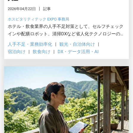
2026年04月22日
記事
ホスピタリティテック EXPO 事務局
ホテル・飲食業界の人手不足対策として、セルフチェック
インや配膳ロボット、清掃DXなど省人化テクノロジーの選
び方と導入ポイントを解説します。
人手不足・業務効率化
観光・自治体向け
宿泊向け
飲食向け
DX・データ活用・AI