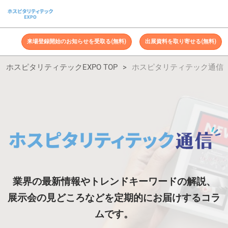
ス
キ
ッ
来場登録開始のお知らせを受取る(無料)
出展資料を取り寄せる(無料)
プ
し
ホ
ホスピタリティテックEXPO TOP
ホスピタリティテック通信
て
進
む
ス
テ
ク
業界の最新情報やトレンドキーワードの解説、
展示会の見どころなどを定期的にお届けするコラ
EXPO
ムです。