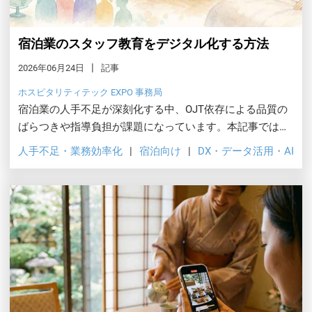
宿泊業のスタッフ教育をデジタル化する方法
2026年06月24日
記事
ホスピタリティテック EXPO 事務局
宿泊業の人手不足が深刻化する中、OJT依存による品質の
ばらつきや指導負担が課題になっています。本記事では動
画マニュアル・LMSで教育を標準化しコストを下げる方法
人手不足・業務効率化
宿泊向け
DX・データ活用・AI
を、導入手順や先行事例とあわせて解説します。