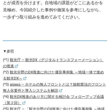
とが成否を分けます。自地域の課題がどこにあるかを
見極め、今回紹介した事例や施策を参考にしながら、
一歩ずつ取り組みを進めてみてください。
▼参照
(*1)
観光庁 – 観光DX（デジタルトランスフォーメーション）
の推進
(*2)
観光分野のDX推進に向けた優良事例集 ～地域一体で進め
る観光DX～
(*3)
aipass – ホテルの無人フロントとは？旅館業法のフロント
無人化要件と導入システムを解説
(*4)
観光DX推進のあり方に関する検討会 フォローアップ会議
（第２回）
(*5)
観光庁 – 「観光分野のDX推進に向けた優良事例集 ～地域