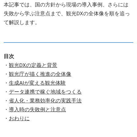
本記事では、国の方針から現場の導入事例、さらには
失敗から学ぶ注意点まで、観光DXの全体像を順を追っ
て解説します。
目次
・
観光DXの定義と背景
・
観光庁が描く推進の全体像
・
生成AIが変える観光体験
・
データ連携で稼ぐ地域をつくる
・
省人化・業務効率化の実践手法
・
導入時の失敗例と注意点
・
おわりに