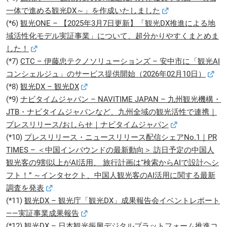
一体で進める観光DX～」を作成いたしました
(*6)
観光ONE – 【2025年3月7日更新】「観光DX推進による地
域活性化モデル実証事業」について、超分かりやすくまとめま
した！
(*7)
CTC – 伊藤忠テクノソリューションズ – 安中市に「観光AI
コンシェルジュ」のサービス提供開始（2026年02月10日）
(*8)
観光DX – 観光DX
(*9)
ナビタイムジャパン – NAVITIME JAPAN – 九州観光機構・
JTB・ナビタイムジャパンなど、九州全域の観光活性で連携｜
プレスリリース/おしらせ｜ナビタイムジャパン
(*10)
プレスリリース・ニュースリリース配信シェアNo.1｜PR
TIMES – ＜中国インバウンドの最新動向＞ 訪日予定の中国人
観光客の9割以上がAI活用、 旅行計画は“検索からAIで設計へシ
フト！” ～インタセクト、中国人観光客のAI活用に関する最新
調査を発表
(*11)
観光DX – 観光庁「観光DX」成果報告会イベントレポート
――実証事業成果報告
(*12)
観光DX – 日本観光振興デジタルプラットフォーム推進コ