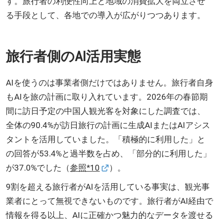
す。旅行者の利便性向上と地域の消費拡大を両立させ
る手段として、各地での導入が広がりつつあります。
旅行者側のAI活用実態
AIを使うのは事業者側だけではありません。旅行者自身
もAIを旅の計画に取り入れています。2026年の春節期
間に訪日予定の中国人観光客を対象にした調査では、
全体の90.4%が訪日旅行の計画に生成AIまたはAIアシス
タントを活用していました。「積極的に利用した」と
の回答が53.4%と過半数を占め、「部分的に利用した」
が37.0%でした（
参照*10
）。
9割を超える旅行者がAIを活用している事実は、観光事
業者にとって無視できないものです。旅行者がAI経由で
情報を得る以上、AIに正確かつ魅力的なデータを渡せる