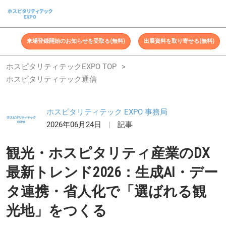
ス
キ
ッ
来場登録開始のお知らせを受取る(無料)
出展資料を取り寄せる(無料)
プ
し
ホスピタリティテックEXPO TOP
て
ホスピタリティテック通信
進
む
ホスピタリティテック EXPO 事務局
2026年06月24日
記事
観光・ホスピタリティ産業のDX
最新トレンド2026：生成AI・デー
タ連携・省人化で「選ばれる観
光地」をつくる