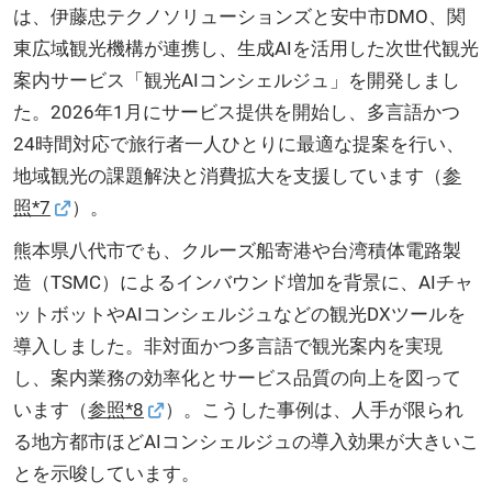
は、伊藤忠テクノソリューションズと安中市DMO、関
東広域観光機構が連携し、生成AIを活用した次世代観光
案内サービス「観光AIコンシェルジュ」を開発しまし
た。2026年1月にサービス提供を開始し、多言語かつ
24時間対応で旅行者一人ひとりに最適な提案を行い、
地域観光の課題解決と消費拡大を支援しています（
参
照*7
）。
熊本県八代市でも、クルーズ船寄港や台湾積体電路製
造（TSMC）によるインバウンド増加を背景に、AIチャ
ットボットやAIコンシェルジュなどの観光DXツールを
導入しました。非対面かつ多言語で観光案内を実現
し、案内業務の効率化とサービス品質の向上を図って
います（
参照*8
）。こうした事例は、人手が限られ
る地方都市ほどAIコンシェルジュの導入効果が大きいこ
とを示唆しています。