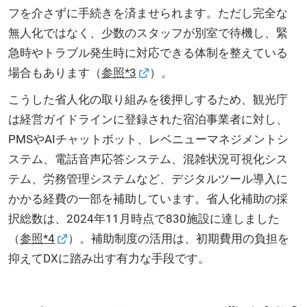
フを介さずに手続きを済ませられます。ただし完全な
無人化ではなく、少数のスタッフが別室で待機し、緊
急時やトラブル発生時に対応できる体制を整えている
場合もあります（
参照*3
）。
こうした省人化の取り組みを後押しするため、観光庁
は経営ガイドラインに登録された宿泊事業者に対し、
PMSやAIチャットボット、レベニューマネジメントシ
ステム、電話音声応答システム、混雑状況可視化シス
テム、労務管理システムなど、デジタルツール導入に
かかる経費の一部を補助しています。省人化補助の採
択総数は、2024年11月時点で830施設に達しました
（
参照*4
）。補助制度の活用は、初期費用の負担を
抑えてDXに踏み出す有力な手段です。