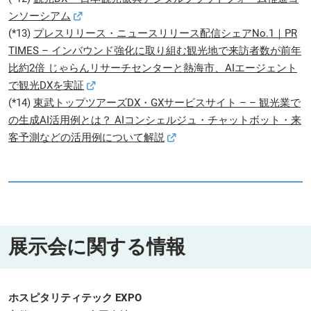
ンソーシアム
(*13)
プレスリリース・ニュースリリース配信シェアNo.1｜PR
TIMES – インバウンド強化に取り組む観光地で来訪者数が前年
比約2倍 じゃらんリサーチセンターと熱海市、AIエージェント
で観光DXを実証
(*14)
東武トップツアーズDX・GXサービスサイト – – 観光業で
の生成AI活用例とは？ AIコンシェルジュ・チャットボット・来
客予測などの活用例について解説
展示会に関する情報
ホスピタリティテック EXPO