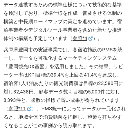
データ連携するための標準仕様について技術的な基準
を検討しており、標準仕様を作成・普及させる体制の
構築と中長期ロードマップの策定を進めています。宿
泊事業者やデジタルツール事業者を含めた新たな推進
体制の構築も予定しています（
参照*4
）。
兵庫県豊岡市の実証事業では、各宿泊施設のPMSを統
一し、データを可視化するマーケティングシステム
「豊岡観光DX基盤」を活用しました。その結果、リピ
ーター率はKPI目標の39.4%を上回る41.4%を達成し、
宿泊客1人1泊あたりの観光消費額は目標の23,580円に
対し32,438円、顧客データ数も目標の5,000件に対し
8,393件と、複数の指標で高い成果が得られています
（
参照*11
）。PMS統一によってデータが一元化され
ると、地域全体で消費動向を把握し、施策を打ちやす
くなることがこの事例から読み取れます。