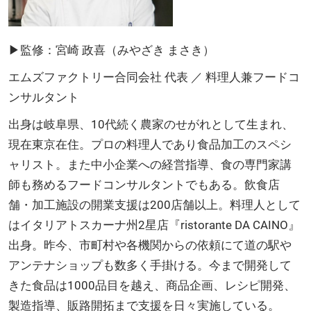
▶監修：宮崎 政喜（みやざき まさき）
エムズファクトリー合同会社 代表 ／ 料理人兼フードコ
ンサルタント
出身は岐阜県、10代続く農家のせがれとして生まれ、
現在東京在住。プロの料理人であり食品加工のスペシ
ャリスト。また中小企業への経営指導、食の専門家講
師も務めるフードコンサルタントでもある。飲食店
舗・加工施設の開業支援は200店舗以上。料理人として
はイタリアトスカーナ州2星店『ristorante DA CAINO』
出身。昨今、市町村や各機関からの依頼にて道の駅や
アンテナショップも数多く手掛ける。今まで開発して
きた食品は1000品目を越え、商品企画、レシピ開発、
製造指導、販路開拓まで支援を日々実施している。