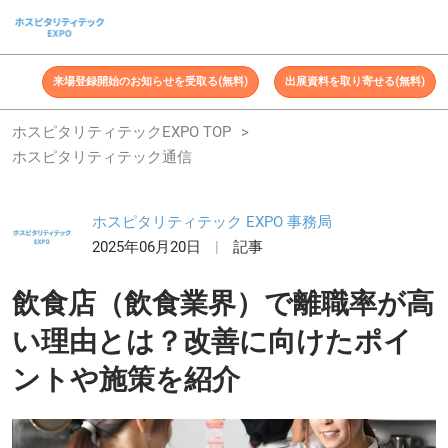
ス
キ
ッ
来場登録開始のお知らせを受取る(無料)
出展資料を取り寄せる(無料)
プ
し
ホスピタリティテックEXPO TOP
て
ホスピタリティテック通信
進
む
ホスピタリティテック EXPO 事務局
2025年06月20日
記事
飲食店（飲食業界）で離職率が高
い理由とは？改善に向けたポイ
ントや施策を紹介